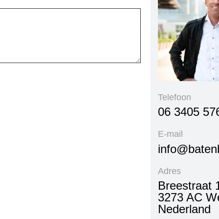
Telefoon
06 3405 57
E-mail
info@baten
Adres
Breestraat 
3273 AC W
Nederland