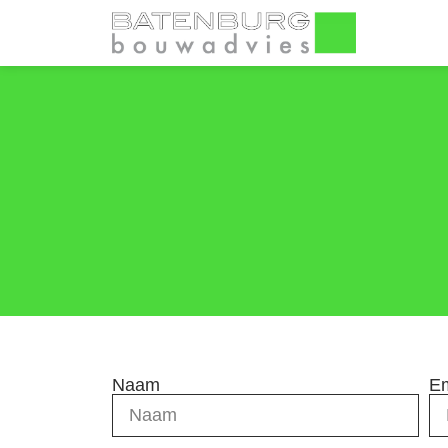
Naam
Em